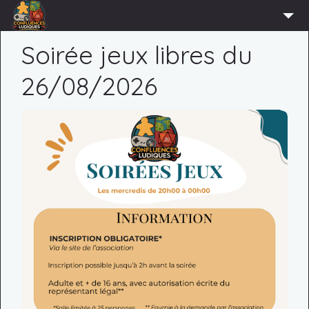
ACCUEIL
Soirée jeux libres du
L’ASSOCIATION
26/08/2026
ADHÉRER
AGENDA
ACTUS
LUDOTHÈQUE
PARTENAIRES
PRESSE
CONTACT
CONNEXION