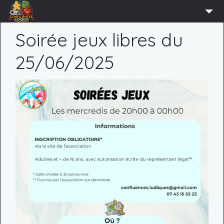
ACCUEIL
Soirée jeux libres du
L’ASSOCIATION
25/06/2025
ADHÉRER
AGENDA
ACTUS
LUDOTHÈQUE
PARTENAIRES
PRESSE
CONTACT
CONNEXION