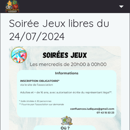
ACCUEIL
Soirée Jeux libres du
L’ASSOCIATION
24/07/2024
ADHÉRER
AGENDA
ACTUS
LUDOTHÈQUE
PARTENAIRES
PRESSE
CONTACT
CONNEXION