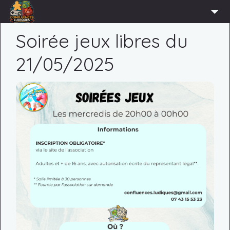
ACCUEIL
Soirée jeux libres du
L’ASSOCIATION
21/05/2025
ADHÉRER
AGENDA
ACTUS
LUDOTHÈQUE
PARTENAIRES
PRESSE
CONTACT
CONNEXION