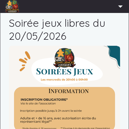
ACCUEIL
Soirée jeux libres du
L’ASSOCIATION
20/05/2026
ADHÉRER
AGENDA
ACTUS
LUDOTHÈQUE
PARTENAIRES
PRESSE
CONTACT
CONNEXION