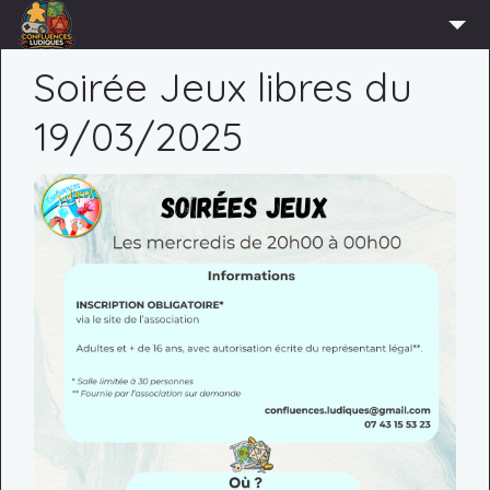
ACCUEIL
Soirée Jeux libres du
L’ASSOCIATION
19/03/2025
ADHÉRER
AGENDA
ACTUS
LUDOTHÈQUE
PARTENAIRES
PRESSE
CONTACT
CONNEXION