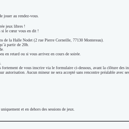
de jouer au rendez-vous.
ée jeux libres !
 si le cœur vous en dit !
ns de la Halle Nodet (2 rue Pierre Corneille, 77130 Montereau).
qu’à partir de 20h.
de.
eu en retard ou si vous arrivez en cours de soirée.
.
ortement de vous inscrire via le formulaire ci-dessous, avant la clôture des ins
 sur autorisation. Aucun mineur ne sera accepté sans rencontre préalable avec se
 uniquement et en dehors des sessions de jeux.