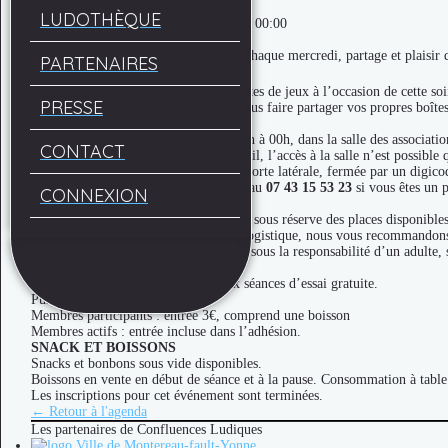
Soirée jeux
LUDOTHÈQUE
Dates : 17/01/2024 20:00 - 18/01/2024 00:00
Lieu : Halle Nodet
Soirées jeux Confluences Ludiques ! Chaque mercredi, partage et plaisir 
PARTENAIRES
Venez (re)découvrir nos nouvelles boîtes de jeux à l’occasion de cette soir
PRESSE
Et, comme toujours, n’hésitez pas à nous faire partager vos propres boîtes
HORAIRES ET ACCÈS
Nous vous donnons rendez-vous de 20h à 00h, dans la salle des associatio
CONTACT
Afin de vous garantir le meilleur accueil, l’accès à la salle n’est possible 
Par ailleurs, l’entrée s’effectue par la porte latérale, fermée par un digico
N’hésitez pas à contacter l’association au
07 43 15 53 23
si vous êtes un p
CONNEXION
INSCRIPTION
Session limitée à 30 joueurs maximum sous réserve des places disponibles
Pour des raisons d’organisation et de logistique, nous vous recommandons f
Accueil des mineurs à partir de 16 ans sous la responsabilité d’un adulte,
TARIFS
Nouveaux joueurs ? Profitez de deux séances d’essai gratuite.
Puis :
Membres participants : entrée 3€, comprend une boisson
Membres actifs : entrée incluse dans l’adhésion.
SNACK ET BOISSONS
Snacks et bonbons sous vide disponibles.
Boissons en vente en début de séance et à la pause. Consommation à table
Les inscriptions pour cet événement sont terminées.
← Retour à l'agenda
Les partenaires de Confluences Ludiques