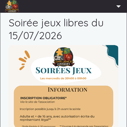
ACCUEIL
Soirée jeux libres du
L’ASSOCIATION
15/07/2026
ADHÉRER
AGENDA
ACTUS
LUDOTHÈQUE
PARTENAIRES
PRESSE
CONTACT
CONNEXION