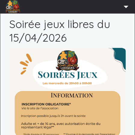
ACCUEIL
Soirée jeux libres du
L’ASSOCIATION
15/04/2026
ADHÉRER
AGENDA
ACTUS
LUDOTHÈQUE
PARTENAIRES
PRESSE
CONTACT
CONNEXION