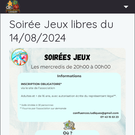
ACCUEIL
Soirée Jeux libres du
L’ASSOCIATION
14/08/2024
ADHÉRER
AGENDA
ACTUS
LUDOTHÈQUE
PARTENAIRES
PRESSE
CONTACT
CONNEXION