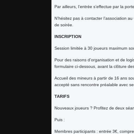
Par ailleurs, l’entrée s’effectue par la por
Actus
N’hésitez pas à contacter l’association au
de soirée.
ludothèque
INSCRIPTION
Session limitée à 30 joueurs maximum sou
partenaires
Pour des raisons d’organisation et de log
formulaire ci-dessous, avant la clôture des
presse
Accueil des mineurs à partir de 16 ans sou
accepté sans rencontre préalable avec se
Contact
TARIFS
Connexion
Nouveaux joueurs ? Profitez de deux séanc
Puis :
Membres participants : entrée 3€, compr