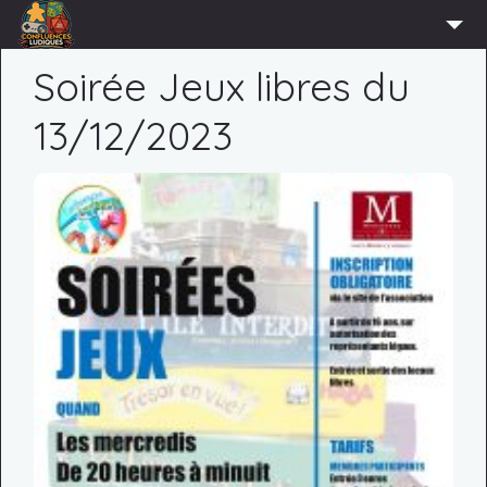
ACCUEIL
Soirée Jeux libres du
L’ASSOCIATION
13/12/2023
ADHÉRER
AGENDA
ACTUS
LUDOTHÈQUE
PARTENAIRES
PRESSE
CONTACT
CONNEXION