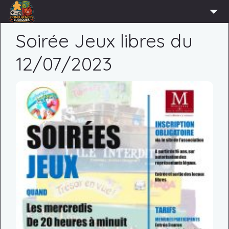
ACCUEIL
Soirée Jeux libres du
L’ASSOCIATION
12/07/2023
ADHÉRER
AGENDA
ACTUS
LUDOTHÈQUE
PARTENAIRES
PRESSE
CONTACT
CONNEXION