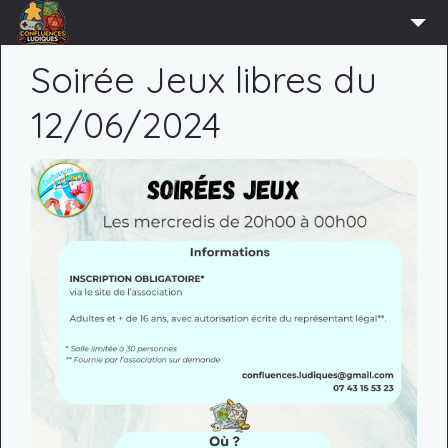
ACCUEIL
Soirée Jeux libres du
L’ASSOCIATION
12/06/2024
ADHÉRER
AGENDA
ACTUS
LUDOTHÈQUE
PARTENAIRES
PRESSE
CONTACT
CONNEXION