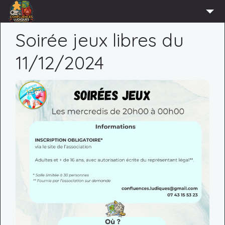
ACCUEIL
Soirée jeux libres du
L’ASSOCIATION
11/12/2024
ADHÉRER
AGENDA
ACTUS
LUDOTHÈQUE
PARTENAIRES
PRESSE
CONTACT
CONNEXION