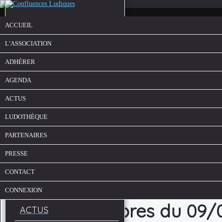
ACCUEIL
L’ASSOCIATION
ADHÉRER
AGENDA
ACTUS
LUDOTHÈQUE
ACCUEIL
PARTENAIRES
L’ASSOCIATION
PRESSE
ADHÉRER
CONTACT
AGENDA
CONNEXION
Soirée jeux libres du 09
ACTUS