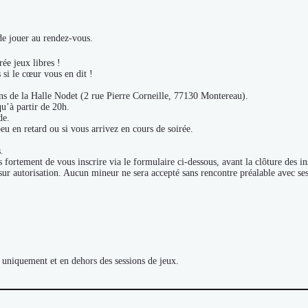
de jouer au rendez-vous.
ée jeux libres !
 si le cœur vous en dit !
ons de la Halle Nodet (2 rue Pierre Corneille, 77130 Montereau).
qu’à partir de 20h.
de.
eu en retard ou si vous arrivez en cours de soirée.
.
ortement de vous inscrire via le formulaire ci-dessous, avant la clôture des ins
 sur autorisation. Aucun mineur ne sera accepté sans rencontre préalable avec se
 uniquement et en dehors des sessions de jeux.