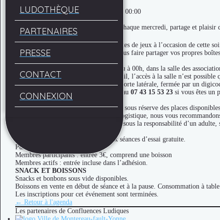
Soirée jeux
LUDOTHÈQUE
Dates : 09/07/2025 20:00 - 10/07/2025 00:00
Lieu : Halle Nodet
Soirées jeux Confluences Ludiques ! Chaque mercredi, partage et plaisir 
PARTENAIRES
Venez (re)découvrir nos nouvelles boîtes de jeux à l’occasion de cette soir
PRESSE
Et, comme toujours, n’hésitez pas à nous faire partager vos propres boîtes
HORAIRES ET ACCÈS
Nous vous donnons rendez-vous de
20h
à 00h, dans la salle des associati
CONTACT
Afin de vous garantir le meilleur accueil, l’accès à la salle n’est possible 
Par ailleurs, l’entrée s’effectue par la porte latérale, fermée par un digico
N’hésitez pas à contacter l’association au
07 43 15 53 23
si vous êtes un p
CONNEXION
INSCRIPTION
Session limitée à 30 joueurs maximum sous réserve des places disponibles
Pour des raisons d’organisation et de logistique, nous vous recommandons f
Accueil des mineurs à partir de 16 ans sous la responsabilité d’un adulte,
TARIFS
Nouveaux joueurs ? Profitez de deux séances d’essai gratuite.
Puis :
Membres participants : entrée 3€, comprend une boisson
Membres actifs : entrée incluse dans l’adhésion.
SNACK ET BOISSONS
Snacks et bonbons sous vide disponibles.
Boissons en vente en début de séance et à la pause. Consommation à table
Les inscriptions pour cet événement sont terminées.
← Retour à l'agenda
Les partenaires de Confluences Ludiques