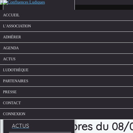
ACCUEIL
L’ASSOCIATION
ADHÉRER
AGENDA
ACTUS
LUDOTHÈQUE
ACCUEIL
PARTENAIRES
L’ASSOCIATION
PRESSE
ADHÉRER
CONTACT
AGENDA
CONNEXION
Soirée jeux libres du 08
ACTUS