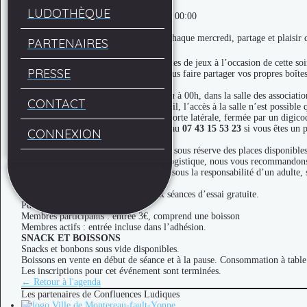
Soirée jeux
LUDOTHÈQUE
Dates : 08/07/2026 20:00 - 09/07/2026 00:00
Lieu : Halle Nodet
Soirées jeux Confluences Ludiques ! Chaque mercredi, partage et plaisir 
PARTENAIRES
Venez (re)découvrir nos nouvelles boîtes de jeux à l’occasion de cette soir
PRESSE
Et, comme toujours, n’hésitez pas à nous faire partager vos propres boîtes
HORAIRES ET ACCÈS
Nous vous donnons rendez-vous de
20h
à 00h, dans la salle des associati
CONTACT
Afin de vous garantir le meilleur accueil, l’accès à la salle n’est possible 
Par ailleurs, l’entrée s’effectue par la porte latérale, fermée par un digico
N’hésitez pas à contacter l’association au
07 43 15 53 23
si vous êtes un p
CONNEXION
INSCRIPTION
Session limitée à 30 joueurs maximum sous réserve des places disponibles
Pour des raisons d’organisation et de logistique, nous vous recommandons f
Accueil des mineurs à partir de 16 ans sous la responsabilité d’un adulte,
TARIFS
Nouveaux joueurs ? Profitez de deux séances d’essai gratuite.
Puis :
Membres participants : entrée 3€, comprend une boisson
Membres actifs : entrée incluse dans l’adhésion.
SNACK ET BOISSONS
Snacks et bonbons sous vide disponibles.
Boissons en vente en début de séance et à la pause. Consommation à table
Les inscriptions pour cet événement sont terminées.
← Retour à l'agenda
Les partenaires de Confluences Ludiques