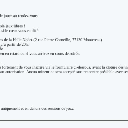
de jouer au rendez-vous.
ée jeux libres !
 si le cœur vous en dit !
ons de la Halle Nodet (2 rue Pierre Corneille, 77130 Montereau).
qu’à partir de 20h.
de.
eu en retard ou si vous arrivez en cours de soirée.
.
ortement de vous inscrire via le formulaire ci-dessous, avant la clôture des ins
 sur autorisation. Aucun mineur ne sera accepté sans rencontre préalable avec se
 uniquement et en dehors des sessions de jeux.