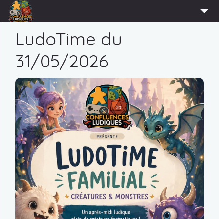
ACCUEIL
LudoTime du
L’ASSOCIATION
31/05/2026
ADHÉRER
AGENDA
ACTUS
LUDOTHÈQUE
PARTENAIRES
PRESSE
CONTACT
CONNEXION