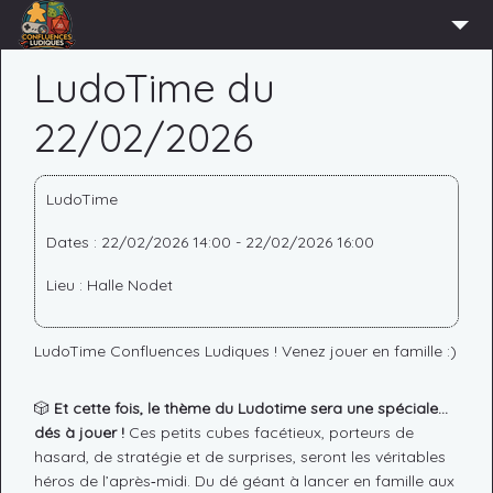
ACCUEIL
LudoTime du
L’ASSOCIATION
22/02/2026
ADHÉRER
AGENDA
LudoTime
ACTUS
Dates : 22/02/2026 14:00 - 22/02/2026 16:00
LUDOTHÈQUE
Lieu : Halle Nodet
PARTENAIRES
LudoTime Confluences Ludiques ! Venez jouer en famille :)
PRESSE
CONTACT
🎲
Et cette fois, le thème du Ludotime sera une spéciale…
dés à jouer !
Ces petits cubes facétieux, porteurs de
CONNEXION
hasard, de stratégie et de surprises, seront les véritables
héros de l’après‑midi. Du dé géant à lancer en famille aux