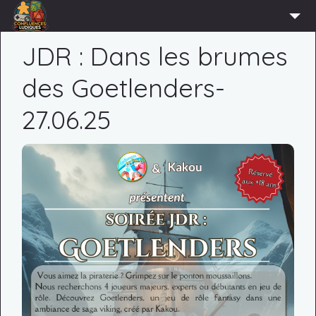
ACCUEIL
JDR : Dans les brumes
L’ASSOCIATION
des Goetlenders-
ADHÉRER
27.06.25
AGENDA
ACTUS
LUDOTHÈQUE
PARTENAIRES
PRESSE
CONTACT
CONNEXION